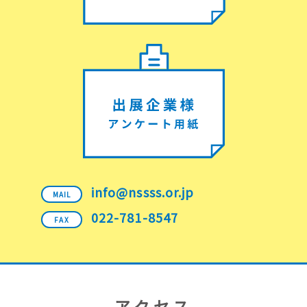
info@nssss.or.jp
MAIL
022-781-8547
FAX
アクセス