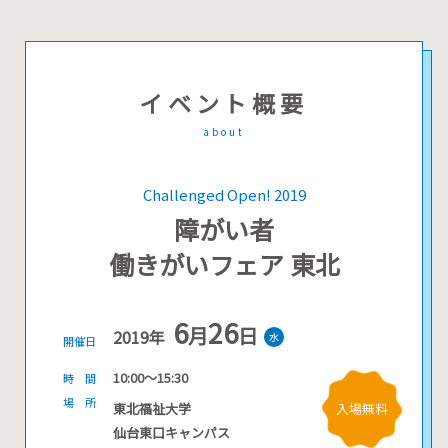
イベ
ン
ト概要
about
Challenged Open! 2019
障がい者
働きがいフェア 東北
6
26
月
日
2019年
水
開催日
10:00〜15:30
時 間
場 所
東北福祉大学
入場無料
仙台東口キャンパス