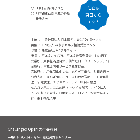
仙台駅
ＪＲ仙台駅徒歩３分
地下鉄東西線宮城野通駅
東口から
徒歩３分
すぐ！
主催 ： 一般社団法人 日本障がい者就労支援センター
共催 ： NPO法人 みやぎセルプ協働受注センター
協賛 ： 株式会社バイタルネット
後援 ： 宮城県、仙台市、宮城県教育委員会、仙台商工
会議所、東北経済連合会、仙台冠ロータリークラブ、仙
台銀行、宮城県情報サービス産業協会、
宮城県中小企業団体中央会、みやぎ工業会、共同通信社
仙台支社、河北新報社、ＮＨＫ仙台放送局、TBC東北放
送、仙台放送、ミヤギテレビ、KHB東日本放送、
せんだい泉エフエム放送（fmいずみ797）、NPO法人
とっておきの音楽、日本筋ジストロフィー協会宮城県支
部、東北福祉大学
Challenged Open!実行委員会
一般社団法人 日本障がい者就労支援センター